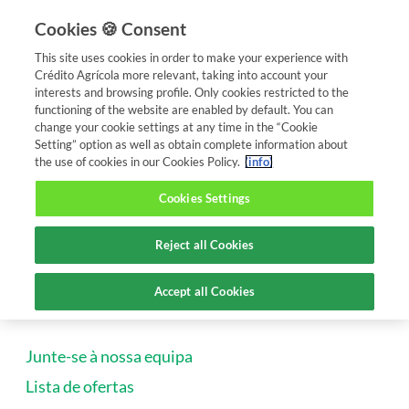
APP CA Mobile
Cookies 🍪 Consent
x
Ver
Caixa Central de Credito Agricola Mutuo, CRL
This site uses cookies in order to make your experience with
Crédito Agrícola more relevant, taking into account your
interests and browsing profile. Only cookies restricted to the
functioning of the website are enabled by default. You can
change your cookie settings at any time in the “Cookie
ACT e Fundos de
Carreiras e
CA
Candidaturas
Setting” option as well as obtain complete information about
Pensões
Formação
Educa
the use of cookies in our Cookies Policy.
(info)
Cookies Settings
A PÁGINA NÃO FOI
Reject all Cookies
ENCONTRADA
Accept all Cookies
Junte-se à nossa equipa
Lista de ofertas