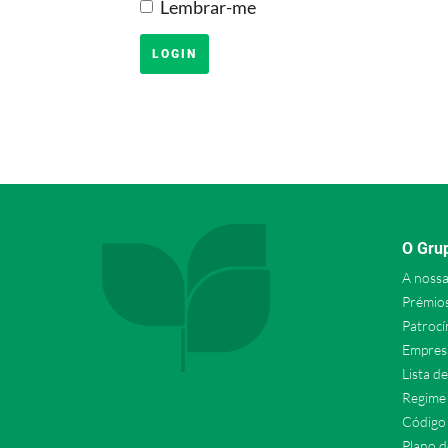
Lembrar-me
O Gru
A nossa
Prémio
Patrocí
Empresa
Lista d
Regime 
Código 
Plano d