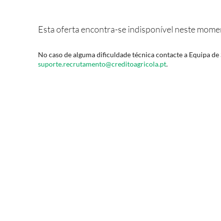
 e Pensões
I
Esta oferta encontra-se indisponível neste mome
S
No caso de alguma dificuldade técnica contacte a Equipa de 
suporte.recrutamento@creditoagricola.pt
.