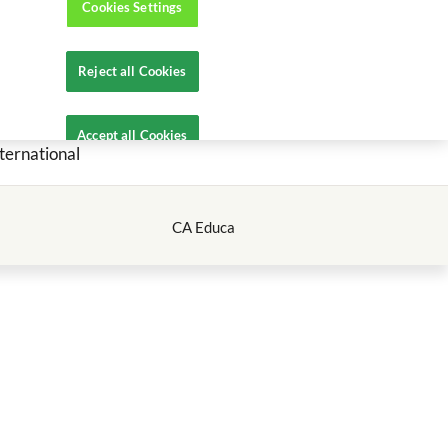
Cookies Settings
Ajuda
Contactos
Reject all Cookies
MENTOS
ABRIR CONTA
CA ONLINE
Accept all Cookies
ternational
CA Educa
ONDE ESTAMOS
A nossa rede CA.
Procure a Agência mais