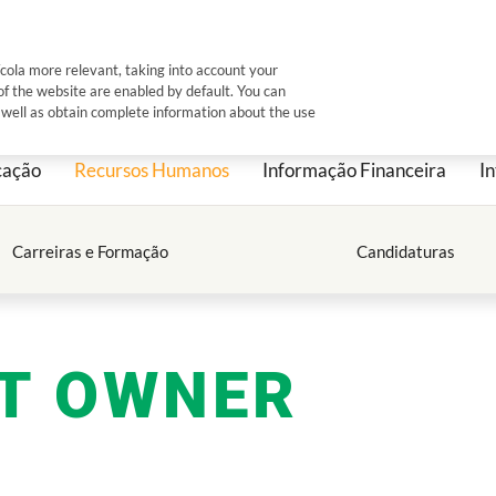
Sustentabilidade
Institucional
Investor Relations
ícola more relevant, taking into account your
 of the website are enabled by default. You can
CA DOCU
s well as obtain complete information about the use
cação
Recursos Humanos
Informação Financeira
In
s Participadas
Cultura Organizacional
Carreiras e Formação
Candidaturas
Mensagem Presidente do Grupo CA
s
Missão e Valores
tica
RJCAM
CT OWNER
s
Código de Ética e Conduta
s
Políticas