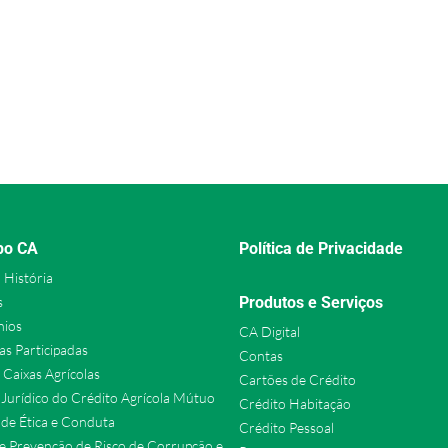
po CA
Política de Privacidade
 História
s
Produtos e Serviços
nios
CA Digital
s Participadas
Contas
e Caixas Agrícolas
Cartões de Crédito
Jurídico do Crédito Agrícola Mútuo
Crédito Habitação
de Ética e Conduta
Crédito Pessoal
e Prevenção de Risco de Corrupção e