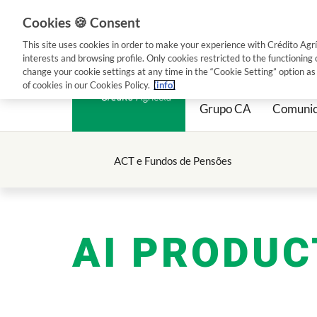
Para Mim
Para a Minha Empresa
Ser Associado
Cookies 🍪 Consent
This site uses cookies in order to make your experience with Crédito Agr
interests and browsing profile. Only cookies restricted to the functioning
change your cookie settings at any time in the “Cookie Setting” option a
of cookies in our Cookies Policy.
(info)
Grupo CA
Comuni
Grupo CA
Empresa
ACT e Fundos de Pensões
A nossa História
CA Gest
Quem somos
CA Imóvei
Caixa Central
CA Informá
AI PRODU
Caixas Agrícolas
CA Seguro
FENACAM
CA Serviço
Onde Estamos
CA Vida
Contactos
CA SGPS