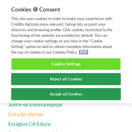
APP CA Mobile
Cookies 🍪 Consent
x
Ver
Caixa Central de Credito Agricola Mutuo, CRL
This site uses cookies in order to make your experience with
Crédito Agrícola more relevant, taking into account your
interests and browsing profile. Only cookies restricted to the
functioning of the website are enabled by default. You can
change your cookie settings at any time in the “Cookie
ACT e Fundos de
Carreiras e
CA
Candidaturas
Setting” option as well as obtain complete information about
Pensões
Formação
Educa
the use of cookies in our Cookies Policy.
(info)
Cookies Settings
OFERTAS DE EMPREGO
Reject all Cookies
Accept all Cookies
Junte-se à nossa equipa
Lista de ofertas
Estágios CA Educa